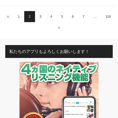
«
1
2
3
4
5
6
7
…
116
»
私たちのアプリもよろしくお願いします！