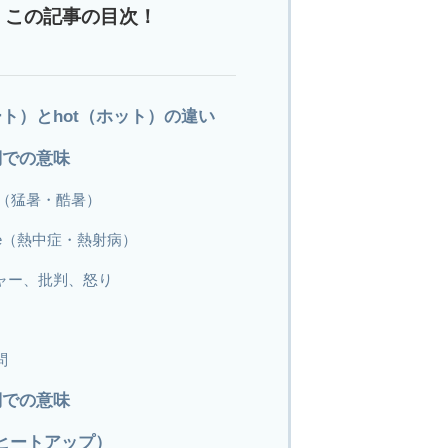
この記事の目次！
ヒート）とhot（ホット）の違い
名詞での意味
ave（猛暑・酷暑）
roke（熱中症・熱射病）
ャー、批判、怒り
問
動詞での意味
p（ヒートアップ）