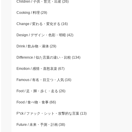
Children / 子供・育児・出産
(26)
Cooking / 料理
(29)
Change / 変わる・変化する
(16)
Design / デザイン・色彩・明暗
(42)
Drink / 飲み物・液体
(29)
Difference / 似た言葉の違い・比較
(134)
Emotion / 感情・喜怒哀楽
(67)
Famous / 有名・目立つ・人気
(16)
Foot / 足・脚・歩く・走る
(26)
Food / 食べ物・食事
(66)
F*ck / ファック・シット・攻撃的な言葉
(13)
Future / 未来・予測・計画
(38)