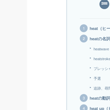
heat（
heatの
heatw
heatst
プレッシ
予選
追跡、尋
heatの
heat u