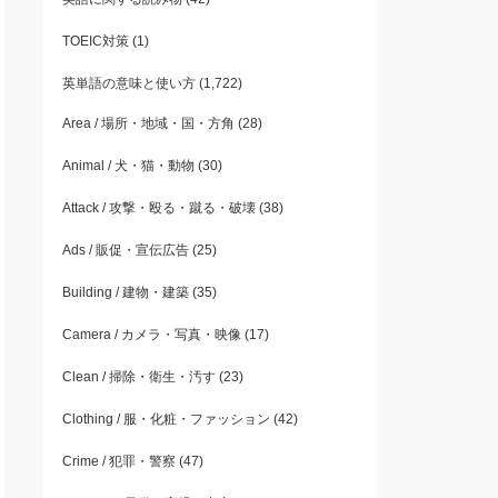
TOEIC対策
(1)
英単語の意味と使い方
(1,722)
Area / 場所・地域・国・方角
(28)
Animal / 犬・猫・動物
(30)
Attack / 攻撃・殴る・蹴る・破壊
(38)
Ads / 販促・宣伝広告
(25)
Building / 建物・建築
(35)
Camera / カメラ・写真・映像
(17)
Clean / 掃除・衛生・汚す
(23)
Clothing / 服・化粧・ファッション
(42)
Crime / 犯罪・警察
(47)