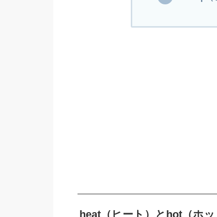
heat（ヒート）とhot（ホ