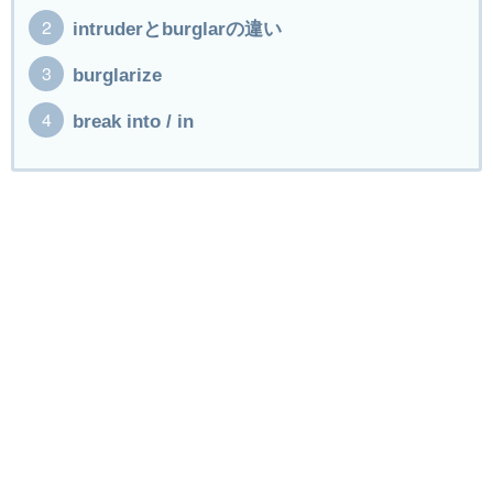
intruderとburglarの違い
burglarize
break into / in