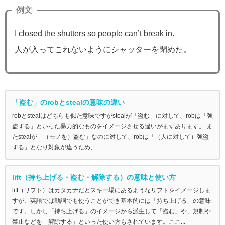
例文
I closed the shutters so people can’t break in.
人が入ってこれないようにシャッターを閉めた。
「盗む」のrobとstealの意味の違い
robとstealはどちらも似た意味ですがstealが「盗む」に対して、robは「強
盗する」といった暴力的なものをイメージさせる違いがまずあります。 ま
たstealが「（モノを）盗む」なのに対して、robは「（人に対して）強盗
する」となり対象が違うため、...
lift（持ち上げる・盗む・解除する）の意味と使い方
lift（リフト）はカタカナだとスキー場にあるようなリフトをイメージしま
すが、英語では動詞でも使うことができ基本的には「持ち上げる」の意味
です。しかし「持ち上げる」のイメージから派生して「盗む」や、規制や
禁止などを「解除する」といった使い方もされています。ここ...