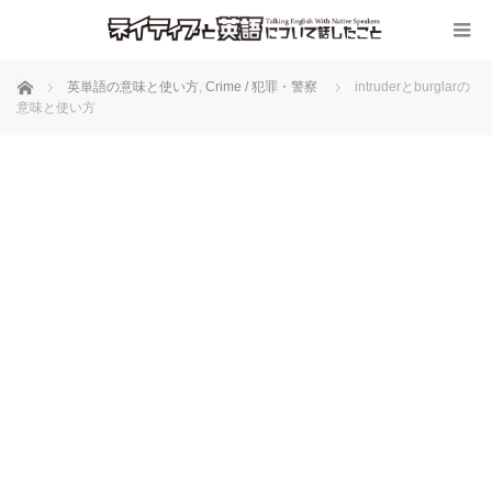
ホーム
英単語の意味と使い方
,
Crime / 犯罪・警察
intruderとburglarの
意味と使い方