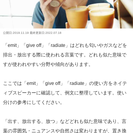
公開日:
2019.11.19
最終更新日:2022.07.18
「emit」「give off」「radiate」はどれも匂いやガスなどを
排出・放出する際に使われる言葉です。どれも似た意味で
すが使われやすい分野や傾向があります。
ここでは「emit」「give off」「radiate」の使い方をネイテ
ィブスピーカーに確認して、例文に整理しています。使い
分けの参考にしてください。
「出す、放出する、放つ」などどれも似た意味であり、言
葉の雰囲気・ニュアンスや自然さは変わりますが、置き換