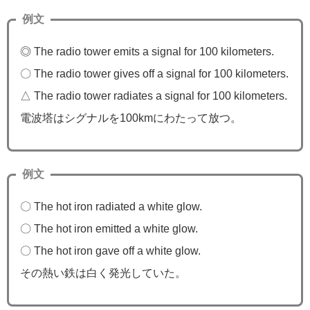
例文
◎ The radio tower emits a signal for 100 kilometers.
〇 The radio tower gives off a signal for 100 kilometers.
△ The radio tower radiates a signal for 100 kilometers.
電波塔はシグナルを100kmにわたって放つ。
例文
〇 The hot iron radiated a white glow.
〇 The hot iron emitted a white glow.
〇 The hot iron gave off a white glow.
その熱い鉄は白く発光していた。