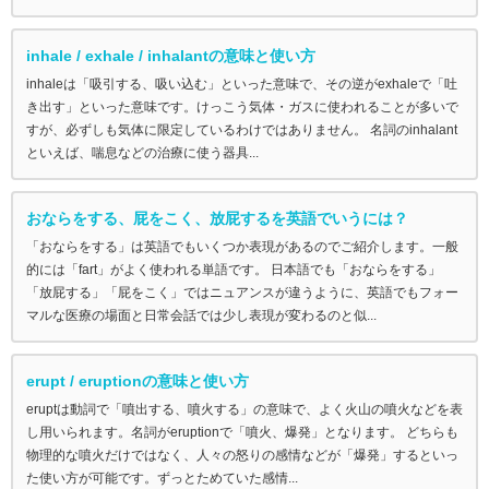
inhale / exhale / inhalantの意味と使い方
inhaleは「吸引する、吸い込む」といった意味で、その逆がexhaleで「吐
き出す」といった意味です。けっこう気体・ガスに使われることが多いで
すが、必ずしも気体に限定しているわけではありません。 名詞のinhalant
といえば、喘息などの治療に使う器具...
おならをする、屁をこく、放屁するを英語でいうには？
「おならをする」は英語でもいくつか表現があるのでご紹介します。一般
的には「fart」がよく使われる単語です。 日本語でも「おならをする」
「放屁する」「屁をこく」ではニュアンスが違うように、英語でもフォー
マルな医療の場面と日常会話では少し表現が変わるのと似...
erupt / eruptionの意味と使い方
eruptは動詞で「噴出する、噴火する」の意味で、よく火山の噴火などを表
し用いられます。名詞がeruptionで「噴火、爆発」となります。 どちらも
物理的な噴火だけではなく、人々の怒りの感情などが「爆発」するといっ
た使い方が可能です。ずっとためていた感情...