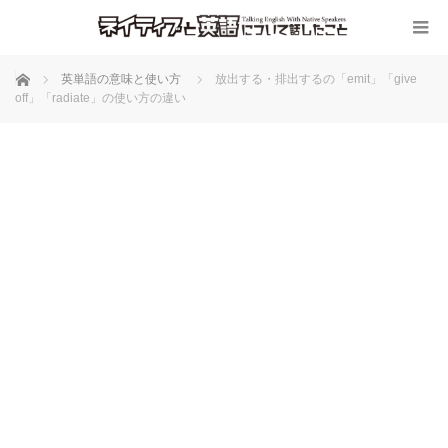
ホーム
英単語の意味と使い方
放出する・排出するの「emit」「give
off」「radiate」の使い方の違い