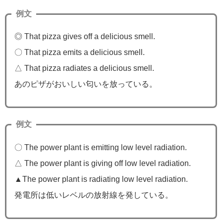
例文
◎ That pizza gives off a delicious smell.
〇 That pizza emits a delicious smell.
△ That pizza radiates a delicious smell.
あのピザがおいしい匂いを放っている。
例文
〇 The power plant is emitting low level radiation.
△ The power plant is giving off low level radiation.
▲The power plant is radiating low level radiation.
発電所は低いレベルの放射線を発している。