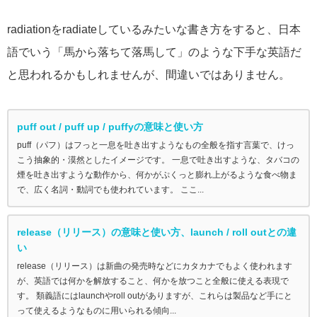
radiationをradiateしているみたいな書き方をすると、日本
語でいう「馬から落ちて落馬して」のような下手な英語だ
と思われるかもしれませんが、間違いではありません。
puff out / puff up / puffyの意味と使い方
puff（パフ）はフっと一息を吐き出すようなもの全般を指す言葉で、けっ
こう抽象的・漠然としたイメージです。 一息で吐き出すような、タバコの
煙を吐き出すような動作から、何かがぷくっと膨れ上がるような食べ物ま
で、広く名詞・動詞でも使われています。 ここ...
release（リリース）の意味と使い方、launch / roll outとの違
い
release（リリース）は新曲の発売時などにカタカナでもよく使われます
が、英語では何かを解放すること、何かを放つこと全般に使える表現で
す。 類義語にはlaunchやroll outがありますが、これらは製品など手にと
って使えるようなものに用いられる傾向...