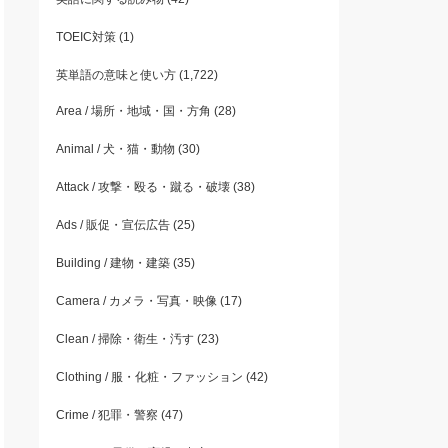
TOEIC対策
(1)
英単語の意味と使い方
(1,722)
Area / 場所・地域・国・方角
(28)
Animal / 犬・猫・動物
(30)
Attack / 攻撃・殴る・蹴る・破壊
(38)
Ads / 販促・宣伝広告
(25)
Building / 建物・建築
(35)
Camera / カメラ・写真・映像
(17)
Clean / 掃除・衛生・汚す
(23)
Clothing / 服・化粧・ファッション
(42)
Crime / 犯罪・警察
(47)