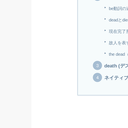
be動詞の過
deadとd
現在完了形(h
故人を表す
the de
death 
ネイティ