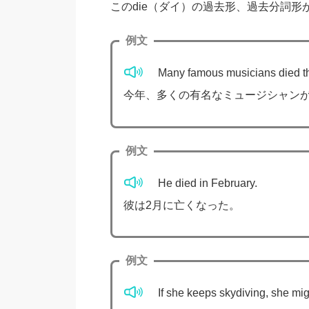
このdie（ダイ）の過去形、過去分詞形が
例文
Many famous musicians died th
今年、多くの有名なミュージシャン
例文
He died in February.
彼は2月に亡くなった。
例文
If she keeps skydiving, she mig