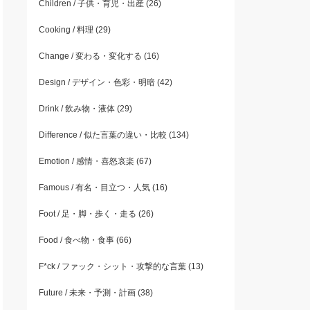
Children / 子供・育児・出産
(26)
Cooking / 料理
(29)
Change / 変わる・変化する
(16)
Design / デザイン・色彩・明暗
(42)
Drink / 飲み物・液体
(29)
Difference / 似た言葉の違い・比較
(134)
Emotion / 感情・喜怒哀楽
(67)
Famous / 有名・目立つ・人気
(16)
Foot / 足・脚・歩く・走る
(26)
Food / 食べ物・食事
(66)
F*ck / ファック・シット・攻撃的な言葉
(13)
Future / 未来・予測・計画
(38)