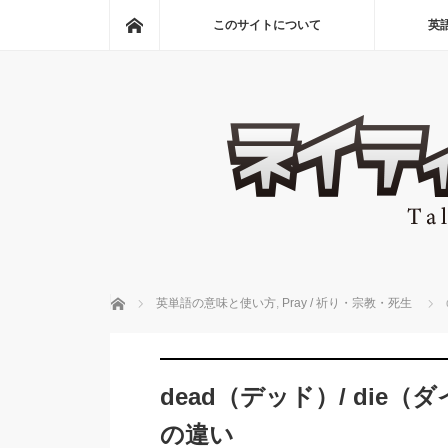
ホーム
このサイトについて
英
ホーム
英単語の意味と使い方
,
Pray / 祈り・宗教・死生
dead（デッド）/ die（
の違い