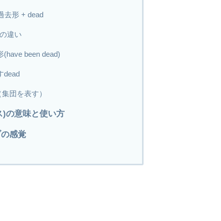
去形 + dead
ieの違い
ave been dead)
dead
ad（集団を表す）
(デス)の意味と使い方
ブの感覚