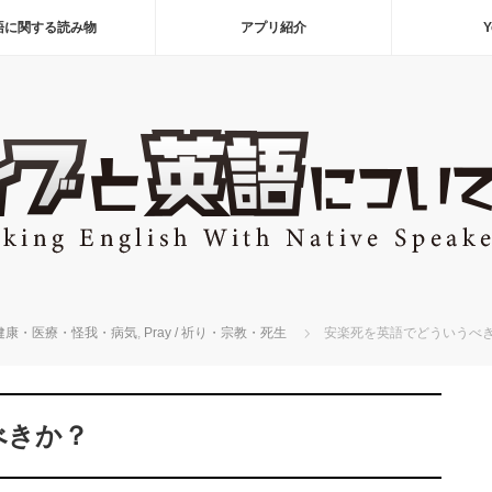
語に関する読み物
アプリ紹介
Y
h / 健康・医療・怪我・病気
,
Pray / 祈り・宗教・死生
安楽死を英語でどういうべ
べきか？