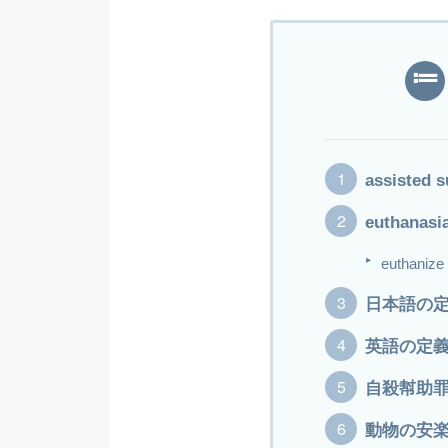
assiste
euthanasi
euthani
日本語の
英語の定
自殺幇助
動物の安楽死（p