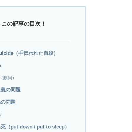
この記事の目次！
d suicide（手伝われた自殺）
a
ze（動詞）
定義の問題
義の問題
罪
ut down / put to sleep）