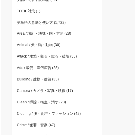
TOEIC対策
(1)
英単語の意味と使い方
(1,722)
Area / 場所・地域・国・方角
(28)
Animal / 犬・猫・動物
(30)
Attack / 攻撃・殴る・蹴る・破壊
(38)
Ads / 販促・宣伝広告
(25)
Building / 建物・建築
(35)
Camera / カメラ・写真・映像
(17)
Clean / 掃除・衛生・汚す
(23)
Clothing / 服・化粧・ファッション
(42)
Crime / 犯罪・警察
(47)