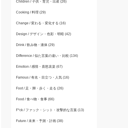
Children / 子供・育児・出産
(26)
Cooking / 料理
(29)
Change / 変わる・変化する
(16)
Design / デザイン・色彩・明暗
(42)
Drink / 飲み物・液体
(29)
Difference / 似た言葉の違い・比較
(134)
Emotion / 感情・喜怒哀楽
(67)
Famous / 有名・目立つ・人気
(16)
Foot / 足・脚・歩く・走る
(26)
Food / 食べ物・食事
(66)
F*ck / ファック・シット・攻撃的な言葉
(13)
Future / 未来・予測・計画
(38)