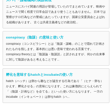
ニュースにスパイ関連の用語が登場していたのでまとめています。映画や
ニュースで聞く程度で日常会話であまり使うこともありません。 日本では
警察がテロ行為などの警戒にあたっていますが、国家公安委員会とよばれ
る組織があります。 古くは共産主義者などの政治犯...
conspiracy（陰謀）の意味と使い方
conspiracy（コンスピラシー）とは「陰謀・謀略」のことで隠れて計画さ
れたものを指します。基本的には悪い意味で使われる言葉です。
conspiracy theoryとは「陰謀論・陰謀説」と訳されますが、何かの出来事
に対して陰謀があると考えることです...
孵化を意味するhatchとincubateの使い方
hatch（ハッチ）は卵から雛などが誕生する行為であり「（ヒナ・卵を）
かえす、孵化させる」の意味になります。これは象徴的にとらえられて
「（陰謀・計画など）を企てる」といった使い方にもなります。 一方の
incubate（インキュベート）は卵をhatch（ハ...