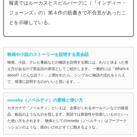
報道ではルーカスとスピルバーグに（『インディー・
ジョーンズ』の）第４作の筋書きで不合意があったこ
とを示唆している。
映画や小説のストーリーを説明する英会話
映画、小説、テレビ番組などの物語を説明する際には、わりと決まった答
え方があるので英会話の表現としてご紹介します。 一般的には「What's it
about?（どんな話？）」と聞かれたら、シンプルに物語の流れをとらえ
て、簡潔に説明するのがいいと思います。...
novelty（ノベルティ）の意味と使い方
カタカナで「ノベルティ」といえば、企業がくれるボールペンなどの販促
品、粗品のようなものを指します。英語では新規性や目新しいものといっ
た使い方をされます。 物体としてのnovelty（ノベルティ）はブーブーク
ッションのような、面白いけれどすぐに飽きるような...