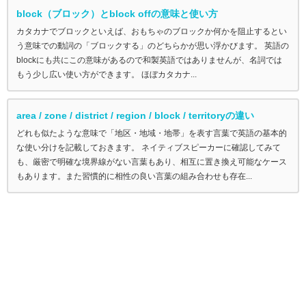
block（ブロック）とblock offの意味と使い方
カタカナでブロックといえば、おもちゃのブロックか何かを阻止するとい
う意味での動詞の「ブロックする」のどちらかが思い浮かびます。 英語の
blockにも共にこの意味があるので和製英語ではありませんが、名詞では
もう少し広い使い方ができます。 ほぼカタカナ...
area / zone / district / region / block / territoryの違い
どれも似たような意味で「地区・地域・地帯」を表す言葉で英語の基本的
な使い分けを記載しておきます。 ネイティブスピーカーに確認してみて
も、厳密で明確な境界線がない言葉もあり、相互に置き換え可能なケース
もあります。また習慣的に相性の良い言葉の組み合わせも存在...