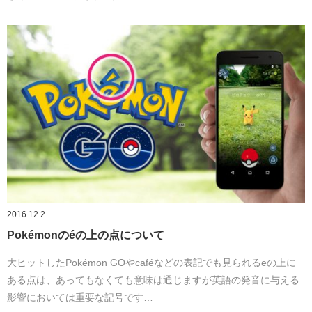
2016.12.2
Pokémonのéの上の点について
大ヒットしたPokémon GOやcaféなどの表記でも見られるeの上に
ある点は、あってもなくても意味は通じますが英語の発音に与える
影響においては重要な記号です…