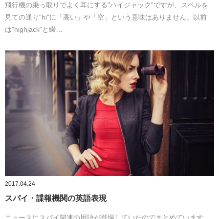
飛行機の乗っ取りでよく耳にする"ハイジャック"ですが、スペルを
見ての通り"hi"に「高い」や「空」という意味はありません。以前
は"highjack"と綴…
2017.04.24
スパイ・諜報機関の英語表現
ニュースにスパイ関連の用語が登場していたのでまとめています。