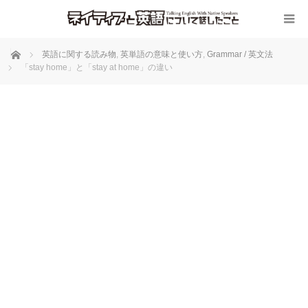
ホーム
英語に関する読み物
,
英単語の意味と使い方
,
Grammar / 英文法
「stay home」と「stay at home」の違い