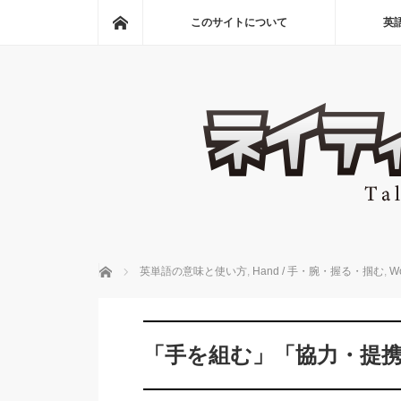
ホーム
このサイトについて
英
ホーム
英単語の意味と使い方
,
Hand / 手・腕・握る・掴む
,
W
「手を組む」「協力・提