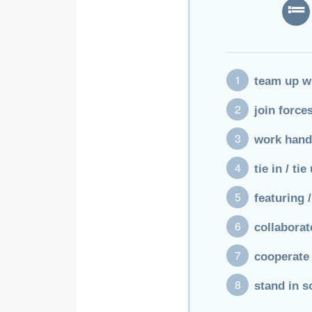
team up w
join force
work hand
tie in /
featuring /
collabo
cooperate
stand in s