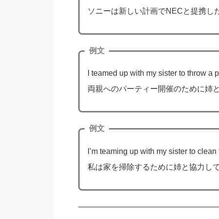
ソニーは新しい計画でNECと提携し
例文
I teamed up with my sister to throw a p
両親へのパーティー開催のために姉
例文
I’m teaming up with my sister to clean
私は家を掃除するために姉と協力し