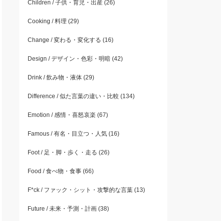
Children / 子供・育児・出産
(26)
Cooking / 料理
(29)
Change / 変わる・変化する
(16)
Design / デザイン・色彩・明暗
(42)
Drink / 飲み物・液体
(29)
Difference / 似た言葉の違い・比較
(134)
Emotion / 感情・喜怒哀楽
(67)
Famous / 有名・目立つ・人気
(16)
Foot / 足・脚・歩く・走る
(26)
Food / 食べ物・食事
(66)
F*ck / ファック・シット・攻撃的な言葉
(13)
Future / 未来・予測・計画
(38)