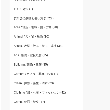
TOEIC対策
(1)
英単語の意味と使い方
(1,722)
Area / 場所・地域・国・方角
(28)
Animal / 犬・猫・動物
(30)
Attack / 攻撃・殴る・蹴る・破壊
(38)
Ads / 販促・宣伝広告
(25)
Building / 建物・建築
(35)
Camera / カメラ・写真・映像
(17)
Clean / 掃除・衛生・汚す
(23)
Clothing / 服・化粧・ファッション
(42)
Crime / 犯罪・警察
(47)