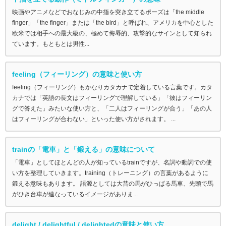
映画やアニメなどでおなじみの中指を突き立てるポーズは「the middle
finger」「the finger」または「the bird」と呼ばれ、アメリカを中心とした
欧米では相手への最大級の、極めて侮辱的、攻撃的なサインとして知られ
ています。もともとは男性...
feeling（フィーリング）の意味と使い方
feeling（フィーリング）もかなりカタカナで定着している言葉です。カタ
カナでは「英語の長文はフィーリングで理解している」「彼はフィーリン
グで答えた」みたいな使い方と、「二人はフィーリングが合う」「あの人
はフィーリングが合わない」といった使い方がされます。 ...
trainの「電車」と「鍛える」の意味について
「電車」としてほとんどの人が知っているtrainですが、名詞や動詞での使
い方を整理していきます。training（トレーニング）の言葉があるように
鍛える意味もあります。 語源としては大昔の馬がひっぱる馬車、先頭で馬
がひき台車が連なっているイメージがありま...
delight / delightful / delightedの意味と使い方