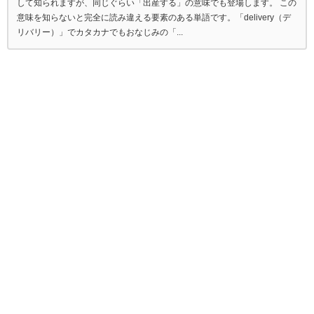
して知られますが、同じぐらい「出産する」の意味でも登場します。 この
意味を知らないと完全に読み違える要素のある単語です。「delivery（デ
リバリー）」でカタカナでもおなじみの「...