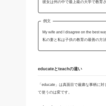
彼女は州の中で最上級の大学で教育
例文
My wife and I disagree on the best way
私の妻と私は子供の教育の最善の方
educateとteachの違い
「educate」は真面目で厳粛な事柄
て使うのは変です。