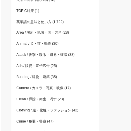
TOEIC対策
(1)
英単語の意味と使い方
(1,722)
Area / 場所・地域・国・方角
(28)
Animal / 犬・猫・動物
(30)
Attack / 攻撃・殴る・蹴る・破壊
(38)
Ads / 販促・宣伝広告
(25)
Building / 建物・建築
(35)
Camera / カメラ・写真・映像
(17)
Clean / 掃除・衛生・汚す
(23)
Clothing / 服・化粧・ファッション
(42)
Crime / 犯罪・警察
(47)