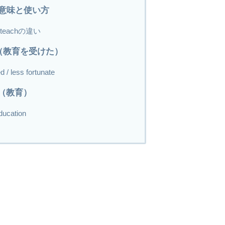
eの意味と使い方
とteachの違い
ed（教育を受けた）
 / less fortunate
on（教育）
ducation