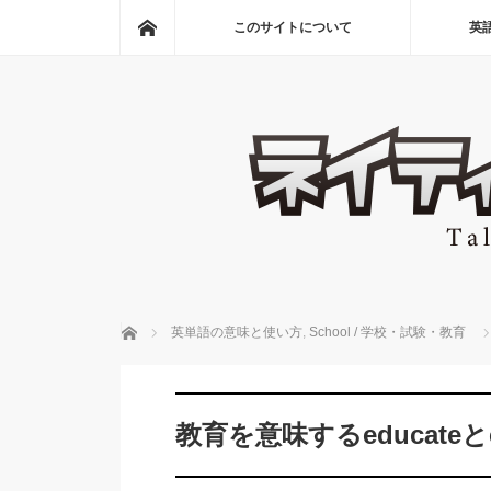
ホーム
このサイトについて
英
ホーム
英単語の意味と使い方
,
School / 学校・試験・教育
教育を意味するeducateとe