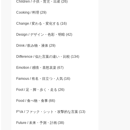
Children / 子供・育児・出産
(26)
Cooking / 料理
(29)
Change / 変わる・変化する
(16)
Design / デザイン・色彩・明暗
(42)
Drink / 飲み物・液体
(29)
Difference / 似た言葉の違い・比較
(134)
Emotion / 感情・喜怒哀楽
(67)
Famous / 有名・目立つ・人気
(16)
Foot / 足・脚・歩く・走る
(26)
Food / 食べ物・食事
(66)
F*ck / ファック・シット・攻撃的な言葉
(13)
Future / 未来・予測・計画
(38)