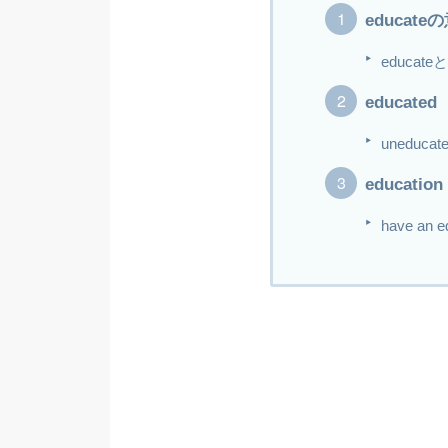
educat
educate
educat
uneducated
educati
have an e