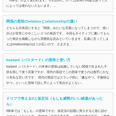
「marry」がよく使われます。それ以外については好みの問題もあって人
によっては使わない人もいます。 ...
関係の意味のrelationとrelationshipの違い
どちらも日本語にすると「関係」みたいな言葉になってしまうので、使い
分けが非常にややこしい２つの単語です。 今回もネイティブに書いてもら
った例文を掲載しながら雰囲気を読みといていきます。乱暴に言ってしま
えばrelationshipのほうが広いので、さまざま...
bastard（バスタード）の意味と使い方
bastard（バスタード）の本来の意味は結婚していない関係で生まれた子
供を指して使う言葉ですが、現代の英語でこの意味で使うのは相手にかな
り失礼な言い方です。 現代の英語ではスラング的に「嫌なやつ、不愉快な
やつ」といった意味で話し手によって気分がよくない...
ドリフで考えるifと仮定法（もしも威勢のいい銭湯があった
ら）
if単体では「もしも」の意味ですが、仮定法の話題に突入すると急に話が