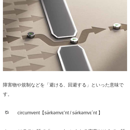
障害物や規制などを「避ける、回避する」といった意味で
す。
circumvent【sə̀rkəmvε’nt / sə́rkəmvε`nt 】