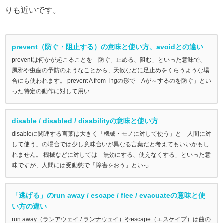
りも近いです。
prevent（防ぐ・阻止する）の意味と使い方、avoidとの違い
preventは何かが起こることを「防ぐ、止める、阻む」といった意味で、
風邪や虫歯の予防のようなことから、天候などに足止めをくらうような場
合にも使われます。 prevent A from -ingの形で「Aが～するのを防ぐ」とい
った特定の動作に対して用い...
disable / disabled / disabilityの意味と使い方
disableに関連する言葉は大きく「機械・モノに対して使う」と「人間に対
して使う」の場合では少し意味合いが異なる言葉だと考えてもいいかもし
れません。 機械などに対しては「無効にする、使えなくする」といった意
味ですが、人間には受動態で「障害をおう」といっ...
「逃げる」のrun away / escape / flee / evacuateの意味と使
い方の違い
run away（ランアウェイ / ランナウェイ）やescape（エスケイプ）は曲の