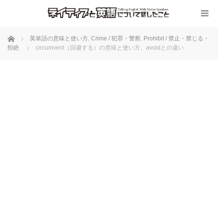
ホーム
英単語の意味と使い方
,
Crime / 犯罪・警察
,
Prohibit / 禁止・禁じる・
拒絶
circumvent（回避する）の意味と使い方、avoidとの違い