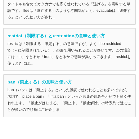
タイトルも含めてカタカナでも広く使われている「逃げる」を意味する単
語です。 fleeは「逃亡する」のような雰囲気が近く、evacuateは「避難す
る」といった使い方がされ...
restrict（制限する）とrestrictionの意味と使い方
restrictは「制限する、限定する」の意味ですが、よく「be restricted
to（～に制限されている） 」の形で用いられることが多いです。この場合
には「to」をとるか「from」をとるかで意味が異なってきます。 restrictを
使うときには...
ban（禁止する）の意味と使い方
ban（バン）は「禁止する」といった動詞で使われることも多いですが、
名詞で「place a ban」「lift a ban」といった言葉の組み合わせでも多く使
われます。 「禁止がはじまる」「禁止中」「禁止解除」の時系列で進むこ
とが多いので順番にご紹介しま...