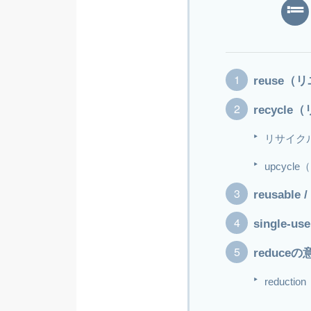
reuse
recyc
リサイク
upcyc
reusable
single-
reduce
reducti