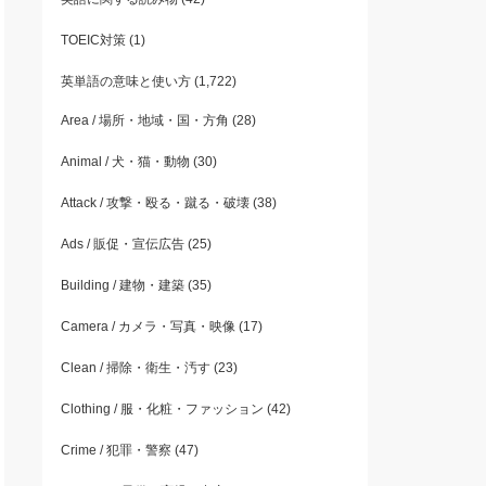
TOEIC対策
(1)
英単語の意味と使い方
(1,722)
Area / 場所・地域・国・方角
(28)
Animal / 犬・猫・動物
(30)
Attack / 攻撃・殴る・蹴る・破壊
(38)
Ads / 販促・宣伝広告
(25)
Building / 建物・建築
(35)
Camera / カメラ・写真・映像
(17)
Clean / 掃除・衛生・汚す
(23)
Clothing / 服・化粧・ファッション
(42)
Crime / 犯罪・警察
(47)