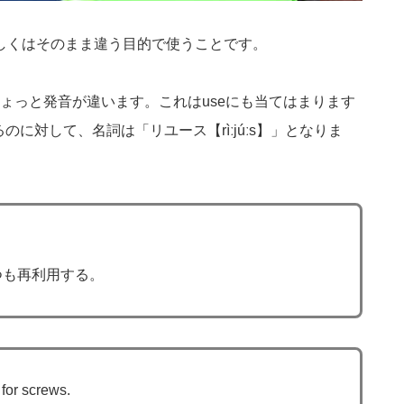
もしくはそのまま違う目的で使うことです。
ょっと発音が違います。これはuseにも当てはまります
るのに対して、名詞は「リユース【rìːjúːs】」となりま
つも再利用する。
 for screws.