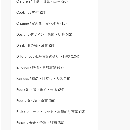
Children / 子供・育児・出産
(26)
Cooking / 料理
(29)
Change / 変わる・変化する
(16)
Design / デザイン・色彩・明暗
(42)
Drink / 飲み物・液体
(29)
Difference / 似た言葉の違い・比較
(134)
Emotion / 感情・喜怒哀楽
(67)
Famous / 有名・目立つ・人気
(16)
Foot / 足・脚・歩く・走る
(26)
Food / 食べ物・食事
(66)
F*ck / ファック・シット・攻撃的な言葉
(13)
Future / 未来・予測・計画
(38)