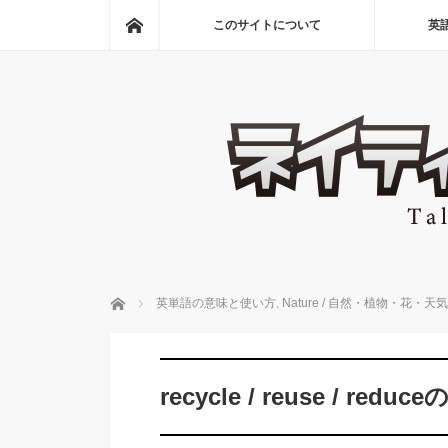
ホーム
このサイトについて
英
ホーム
英単語の意味と使い方
,
Nature / 自然・植物・花・天気
recycle / reuse / re