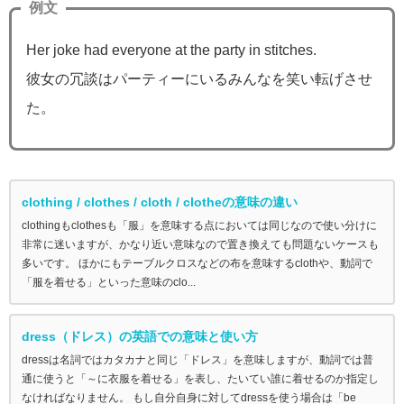
例文
Her joke had everyone at the party in stitches.
彼女の冗談はパーティーにいるみんなを笑い転げさせ
た。
clothing / clothes / cloth / clotheの意味の違い
clothingもclothesも「服」を意味する点においては同じなので使い分けに
非常に迷いますが、かなり近い意味なので置き換えても問題ないケースも
多いです。 ほかにもテーブルクロスなどの布を意味するclothや、動詞で
「服を着せる」といった意味のclo...
dress（ドレス）の英語での意味と使い方
dressは名詞ではカタカナと同じ「ドレス」を意味しますが、動詞では普
通に使うと「～に衣服を着せる」を表し、たいてい誰に着せるのか指定し
なければなりません。 もし自分自身に対してdressを使う場合は「be