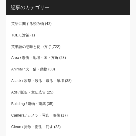
記事のカテゴリー
英語に関する読み物
(42)
TOEIC対策
(1)
英単語の意味と使い方
(1,722)
Area / 場所・地域・国・方角
(28)
Animal / 犬・猫・動物
(30)
Attack / 攻撃・殴る・蹴る・破壊
(38)
Ads / 販促・宣伝広告
(25)
Building / 建物・建築
(35)
Camera / カメラ・写真・映像
(17)
Clean / 掃除・衛生・汚す
(23)