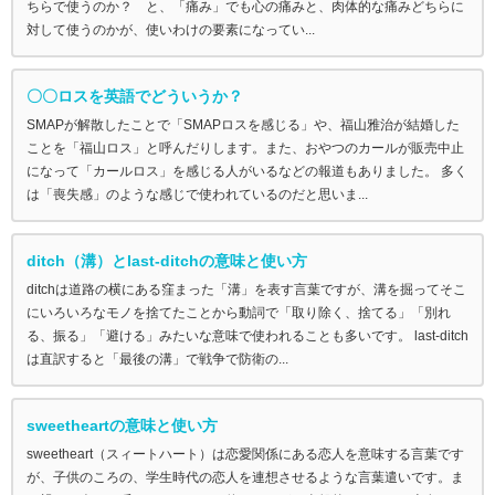
ちらで使うのか？ と、「痛み」でも心の痛みと、肉体的な痛みどちらに
対して使うのかが、使いわけの要素になってい...
〇〇ロスを英語でどういうか？
SMAPが解散したことで「SMAPロスを感じる」や、福山雅治が結婚した
ことを「福山ロス」と呼んだりします。また、おやつのカールが販売中止
になって「カールロス」を感じる人がいるなどの報道もありました。 多く
は「喪失感」のような感じで使われているのだと思いま...
ditch（溝）とlast-ditchの意味と使い方
ditchは道路の横にある窪まった「溝」を表す言葉ですが、溝を掘ってそこ
にいろいろなモノを捨てたことから動詞で「取り除く、捨てる」「別れ
る、振る」「避ける」みたいな意味で使われることも多いです。 last-ditch
は直訳すると「最後の溝」で戦争で防衛の...
sweetheartの意味と使い方
sweetheart（スィートハート）は恋愛関係にある恋人を意味する言葉です
が、子供のころの、学生時代の恋人を連想させるような言葉遣いです。ま