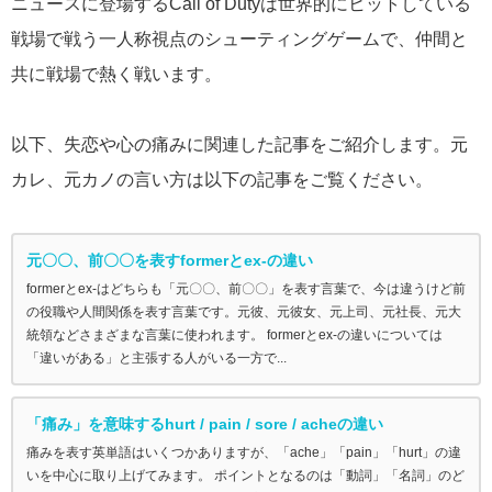
ニュースに登場するCall of Dutyは世界的にヒットしている
戦場で戦う一人称視点のシューティングゲームで、仲間と
共に戦場で熱く戦います。
以下、失恋や心の痛みに関連した記事をご紹介します。元
カレ、元カノの言い方は以下の記事をご覧ください。
元〇〇、前〇〇を表すformerとex-の違い
formerとex-はどちらも「元〇〇、前〇〇」を表す言葉で、今は違うけど前
の役職や人間関係を表す言葉です。元彼、元彼女、元上司、元社長、元大
統領などさまざまな言葉に使われます。 formerとex-の違いについては
「違いがある」と主張する人がいる一方で...
「痛み」を意味するhurt / pain / sore / acheの違い
痛みを表す英単語はいくつかありますが、「ache」「pain」「hurt」の違
いを中心に取り上げてみます。 ポイントとなるのは「動詞」「名詞」のど