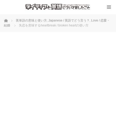
ホーム
英単語の意味と使い方
,
Japanese / 英語でどう言う？
,
Love / 恋愛・
結婚
失恋を意味するheartbreak / broken heartの使い方