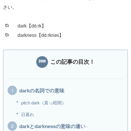
さい。
dark【dɑ́ːrk】
darkness【dɑ́ːrknəs】
この記事の目次！
darkの名詞での意味
pitch dark（真っ暗闇）
日暮れ
darkとdarknessの意味の違い