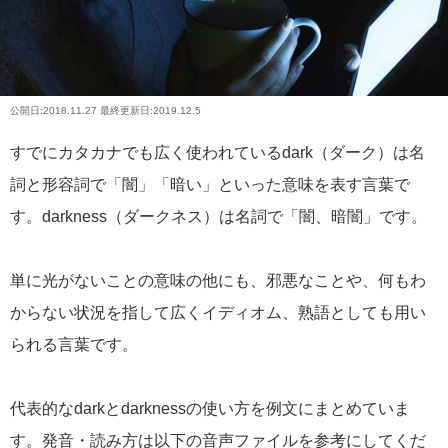
公開日:
2018.11.27
最終更新日:2019.12.5
すでにカタカナでも広く使われているdark（ダーク）は名
詞と形容詞で「闇」「暗い」といった意味を表す言葉で
す。darkness（ダークネス）は名詞で「闇、暗闇」です。
単に光がないことの意味の他にも、邪悪なことや、何もわ
からない状況を指して広くイディオム、熟語としても用い
られる言葉です。
代表的なdarkとdarknessの使い方を例文にまとめていま
す。発音・読み方は以下の音声ファイルを参考にしてくだ