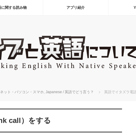
語に関する読み物
アプリ紹介
Y
net / ネット・パソコン・スマホ
,
Japanese / 英語でどう言う？
英語でイタズラ電話（p
 call）をする