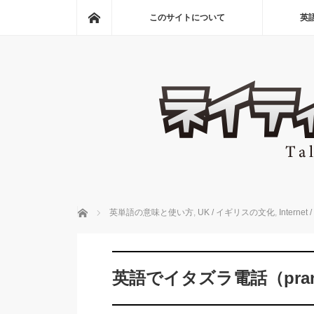
ホーム
このサイトについて
英
ホーム
英単語の意味と使い方
,
UK / イギリスの文化
,
Inter
英語でイタズラ電話（prank