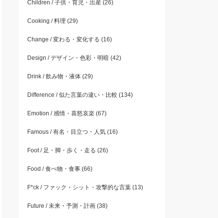
Children / 子供・育児・出産
(26)
Cooking / 料理
(29)
Change / 変わる・変化する
(16)
Design / デザイン・色彩・明暗
(42)
Drink / 飲み物・液体
(29)
Difference / 似た言葉の違い・比較
(134)
Emotion / 感情・喜怒哀楽
(67)
Famous / 有名・目立つ・人気
(16)
Foot / 足・脚・歩く・走る
(26)
Food / 食べ物・食事
(66)
F*ck / ファック・シット・攻撃的な言葉
(13)
Future / 未来・予測・計画
(38)