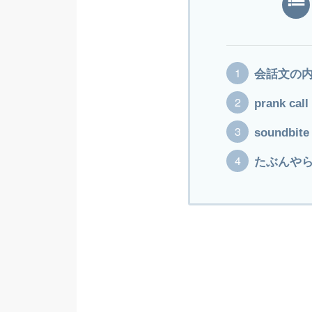
会話文の
prank call
soundbite
たぶんや