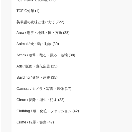
TOEIC対策
(1)
英単語の意味と使い方
(1,722)
Area / 場所・地域・国・方角
(28)
Animal / 犬・猫・動物
(30)
Attack / 攻撃・殴る・蹴る・破壊
(38)
Ads / 販促・宣伝広告
(25)
Building / 建物・建築
(35)
Camera / カメラ・写真・映像
(17)
Clean / 掃除・衛生・汚す
(23)
Clothing / 服・化粧・ファッション
(42)
Crime / 犯罪・警察
(47)