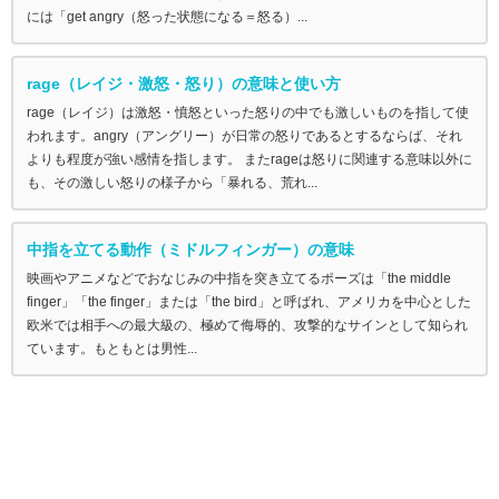
には「get angry（怒った状態になる＝怒る）...
rage（レイジ・激怒・怒り）の意味と使い方
rage（レイジ）は激怒・憤怒といった怒りの中でも激しいものを指して使
われます。angry（アングリー）が日常の怒りであるとするならば、それ
よりも程度が強い感情を指します。 またrageは怒りに関連する意味以外に
も、その激しい怒りの様子から「暴れる、荒れ...
中指を立てる動作（ミドルフィンガー）の意味
映画やアニメなどでおなじみの中指を突き立てるポーズは「the middle
finger」「the finger」または「the bird」と呼ばれ、アメリカを中心とした
欧米では相手への最大級の、極めて侮辱的、攻撃的なサインとして知られ
ています。もともとは男性...