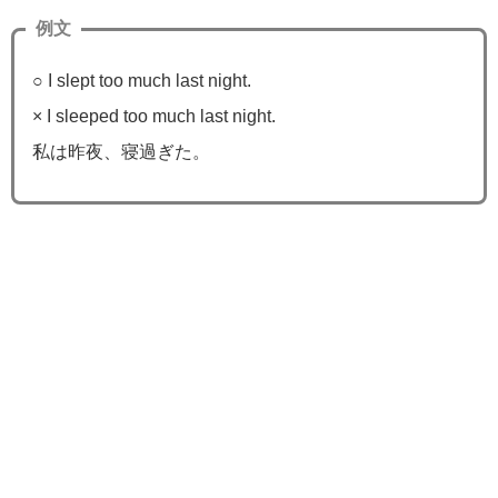
例文
○ I slept too much last night.
× I sleeped too much last night.
私は昨夜、寝過ぎた。