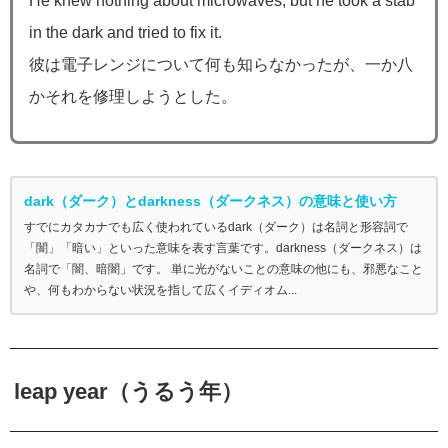
He knew nothing about microwaves, but he took a stab
in the dark and tried to fix it.
彼は電子レンジについて何も知らなかったが、一か八
かそれを修理しようとした。
dark（ダーク）とdarkness（ダークネス）の意味と使い方
すでにカタカナでも広く使われているdark（ダーク）は名詞と形容詞で
「闇」「暗い」といった意味を表す言葉です。darkness（ダークネス）は
名詞で「闇、暗闇」です。 単に光がないことの意味の他にも、邪悪なこと
や、何もわからない状況を指して広くイディオム...
leap year（うるう年）