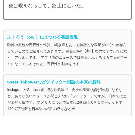
彼は喉をならして、路上に吐いた。
ふくろう（owl）にまつわる英語表現
独特の風貌や夜行性の性質、鳴き声もあって特徴的な表現がいくつか存在
しているのでご紹介しておきます。 発音はowl【ául】なのでオウルではな
く「アウル」です。 アプリ内のニュースでは最近、ふくろうカフェがブー
ムになっているけれど、夜行性の動物をうる...
tweet, followerなどツイッター用語の本来の意味
InstagramやSnapchatに押され気味で、会社の身売り話が破綻になるな
ど、あまり良いニュースが聞こえない「ツイッター」ですが、日本ではま
だまだ人気です。 アメリカについで日本は2番目に大きなマーケットで、
140文字制限と日本語の相性の良さなどが...