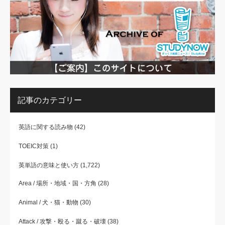
記事のカテゴリー
英語に関する読み物
(42)
TOEIC対策
(1)
英単語の意味と使い方
(1,722)
Area / 場所・地域・国・方角
(28)
Animal / 犬・猫・動物
(30)
Attack / 攻撃・殴る・蹴る・破壊
(38)