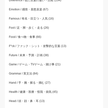
Difference / 似た言葉の違い・比較
(134)
Emotion / 感情・喜怒哀楽
(67)
Famous / 有名・目立つ・人気
(16)
Foot / 足・脚・歩く・走る
(26)
Food / 食べ物・食事
(66)
F*ck / ファック・シット・攻撃的な言葉
(13)
Future / 未来・予測・計画
(38)
Game / ゲーム・TVゲーム・賭け事
(21)
Grammar / 英文法
(84)
Hand / 手・腕・握る・掴む
(27)
Health / 健康・医療・怪我・病気
(45)
Head / 頭・顔・鼻・耳
(13)