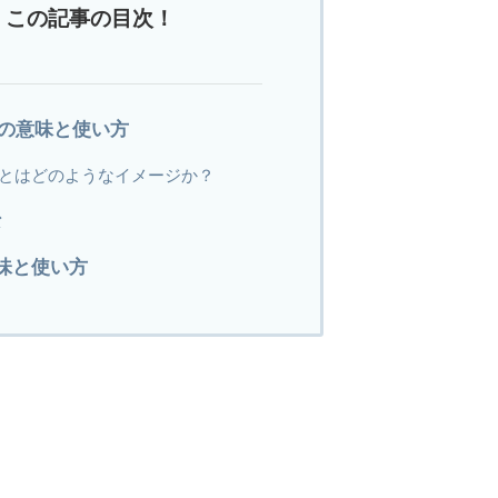
この記事の目次！
calの意味と使い方
icalとはどのようなイメージか？
な
意味と使い方