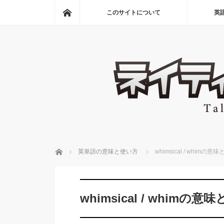
ホーム
このサイトについて
英
ホーム
英単語の意味と使い方
whimsical / whimの意
whimsical / whimの