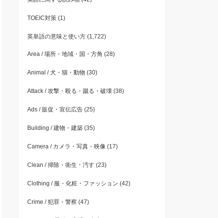
TOEIC対策
(1)
英単語の意味と使い方
(1,722)
Area / 場所・地域・国・方角
(28)
Animal / 犬・猫・動物
(30)
Attack / 攻撃・殴る・蹴る・破壊
(38)
Ads / 販促・宣伝広告
(25)
Building / 建物・建築
(35)
Camera / カメラ・写真・映像
(17)
Clean / 掃除・衛生・汚す
(23)
Clothing / 服・化粧・ファッション
(42)
Crime / 犯罪・警察
(47)