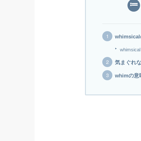
whimsi
whims
気まぐれ
whimの