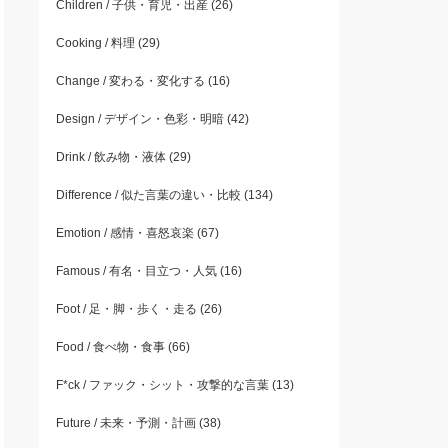
Children / 子供・育児・出産
(26)
Cooking / 料理
(29)
Change / 変わる・変化する
(16)
Design / デザイン・色彩・明暗
(42)
Drink / 飲み物・液体
(29)
Difference / 似た言葉の違い・比較
(134)
Emotion / 感情・喜怒哀楽
(67)
Famous / 有名・目立つ・人気
(16)
Foot / 足・脚・歩く・走る
(26)
Food / 食べ物・食事
(66)
F*ck / ファック・シット・攻撃的な言葉
(13)
Future / 未来・予測・計画
(38)