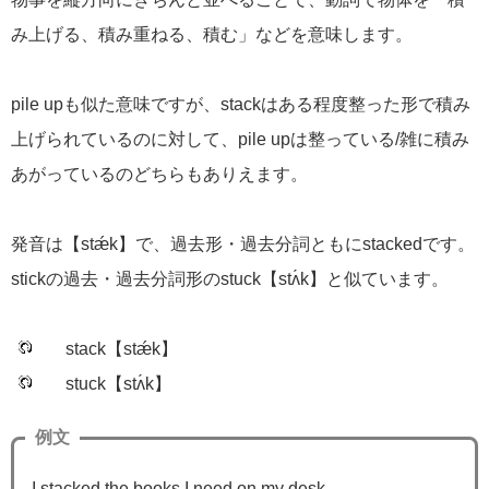
み上げる、積み重ねる、積む」などを意味します。
pile upも似た意味ですが、stackはある程度整った形で積み
上げられているのに対して、pile upは整っている/雑に積み
あがっているのどちらもありえます。
発音は【stǽk】で、過去形・過去分詞ともにstackedです。
stickの過去・過去分詞形のstuck【stʌ́k】と似ています。
stack【stǽk】
stuck【stʌ́k】
例文
I stacked the books I need on my desk.