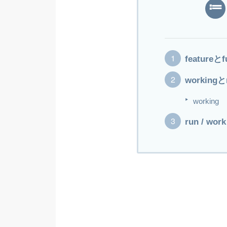
featureと
workingと
working
run / work