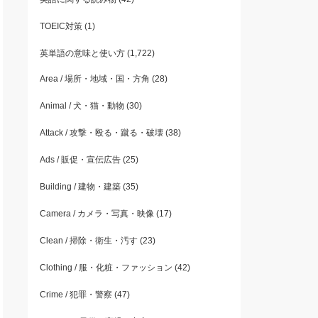
TOEIC対策
(1)
英単語の意味と使い方
(1,722)
Area / 場所・地域・国・方角
(28)
Animal / 犬・猫・動物
(30)
Attack / 攻撃・殴る・蹴る・破壊
(38)
Ads / 販促・宣伝広告
(25)
Building / 建物・建築
(35)
Camera / カメラ・写真・映像
(17)
Clean / 掃除・衛生・汚す
(23)
Clothing / 服・化粧・ファッション
(42)
Crime / 犯罪・警察
(47)