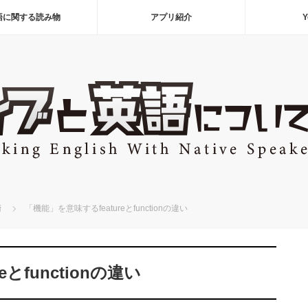
語に関する読み物
アプリ紹介
Y
術
「機能」を意味するfeatureとfunctionの違い
とfunctionの違い