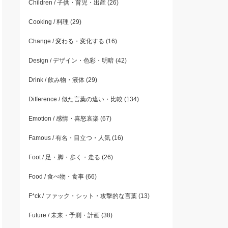
Children / 子供・育児・出産
(26)
Cooking / 料理
(29)
Change / 変わる・変化する
(16)
Design / デザイン・色彩・明暗
(42)
Drink / 飲み物・液体
(29)
Difference / 似た言葉の違い・比較
(134)
Emotion / 感情・喜怒哀楽
(67)
Famous / 有名・目立つ・人気
(16)
Foot / 足・脚・歩く・走る
(26)
Food / 食べ物・食事
(66)
F*ck / ファック・シット・攻撃的な言葉
(13)
Future / 未来・予測・計画
(38)