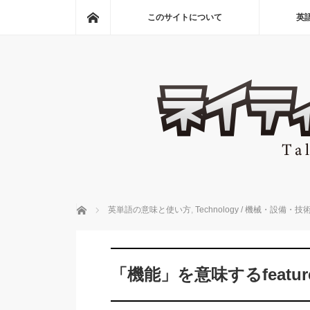
ホーム
このサイトについて
英
ホーム
英単語の意味と使い方
,
Technology / 機械・設備・技
「機能」を意味するfeature