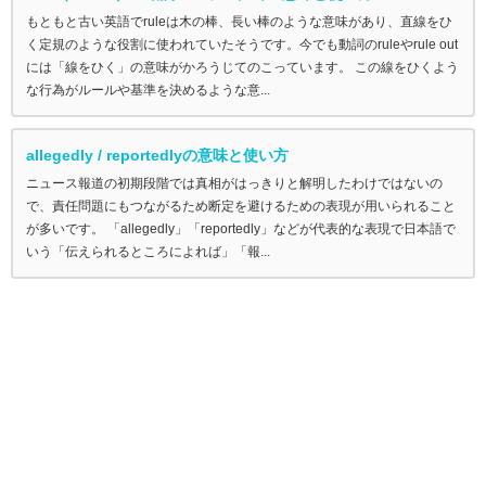
もともと古い英語でruleは木の棒、長い棒のような意味があり、直線をひ
く定規のような役割に使われていたそうです。今でも動詞のruleやrule out
には「線をひく」の意味がかろうじてのこっています。 この線をひくよう
な行為がルールや基準を決めるような意...
allegedly / reportedlyの意味と使い方
ニュース報道の初期段階では真相がはっきりと解明したわけではないの
で、責任問題にもつながるため断定を避けるための表現が用いられること
が多いです。 「allegedly」「reportedly」などが代表的な表現で日本語で
いう「伝えられるところによれば」「報...