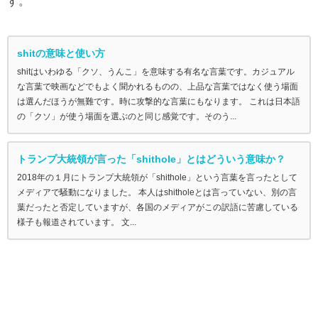
す。
shitの意味と使い方
shitはいわゆる「クソ、うんこ」を意味する有名な言葉です。カジュアル
な言葉で映画などでもよく聞かれるものの、上品な言葉ではなく使う場面
は選んだほうが無難です。時に攻撃的な言葉にもなります。 これは日本語
の「クソ」が使う場面を選ぶのと同じ感覚です。そのう...
トランプ大統領が言った「shithole」とはどういう意味か？
2018年の１月にトランプ大統領が「shithole」という言葉を言ったとして
メディアで騒動になりました。 本人はshitholeとは言っていない、別の言
葉だったと否定していますが、各国のメディアがこの訳語に苦慮している
様子も報道されています。 文...