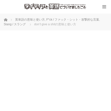
ホーム
英単語の意味と使い方
,
F*ck / ファック・シット・攻撃的な言葉
,
Slang / スラング
don’t give a shitの意味と使い方