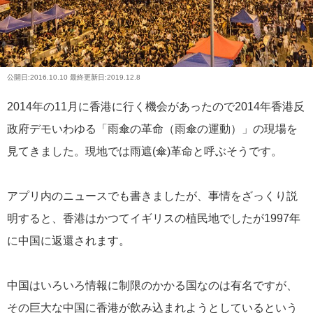
公開日:
2016.10.10
最終更新日:2019.12.8
2014年の11月に香港に行く機会があったので2014年香港反
政府デモいわゆる「雨傘の革命（雨傘の運動）」の現場を
見てきました。現地では雨遮(傘)革命と呼ぶそうです。
アプリ内のニュースでも書きましたが、事情をざっくり説
明すると、香港はかつてイギリスの植民地でしたが1997年
に中国に返還されます。
中国はいろいろ情報に制限のかかる国なのは有名ですが、
その巨大な中国に香港が飲み込まれようとしているという